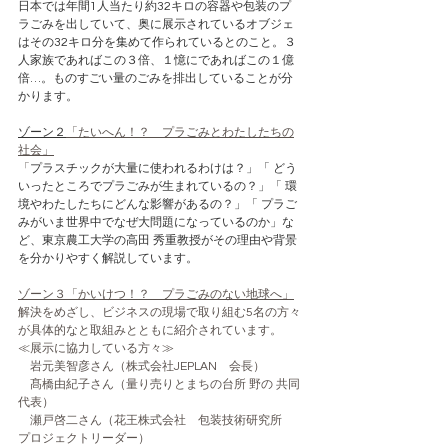
日本では年間1人当たり約32キロの容器や包装のプ
ラごみを出していて、奥に展示されているオブジェ
はその32キロ分を集めて作られているとのこと。３
人家族であればこの３倍、１憶にであればこの１億
倍…。ものすごい量のごみを排出していることが分
かります。
ゾーン２
「たいへん！？　プラごみとわたしたちの
社会」
「
プラスチックが大量に使われるわけは？」「 どう
いったところでプラごみが生まれているの？」「 環
境やわたしたちにどんな影響があるの？」「 プラご
みがいま世界中でなぜ大問題になっているのか」な
ど、東京農工大学の高田 秀重教授がその理由や背景
を分かりやすく解説しています。
ゾーン３「かいけつ！？　プラごみのない地球へ」
解決をめざし、ビジネスの現場で取り組む5名の方々
が具体的なと取組みとともに紹介されています。
≪展示に協力している方々≫
　岩元美智彦さん（株式会社JEPLAN　会長）
　髙橋由紀子さん（量り売りとまちの台所 野の 共同
代表）
　瀬戸啓二さん（花王株式会社　包装技術研究所　
プロジェクトリーダー）