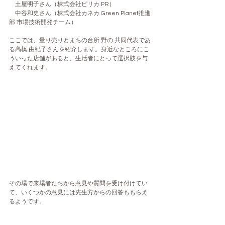
　土屋明子さん（株式会社ピリカ PR）
　中谷和史さん（株式会社カネカ Green Planet推進
部 市場技術開発チーム）
ここでは、量り売りとまちの台所 野の 共同代表であ
る髙橋 由紀子さんを紹介します。身近なところにこ
ういった店舗があると、生活者にとって選択肢を与
えてくれます。
その場で来場者たちから意見や質問を受け付けてい
て、いくつかの意見には先生方からの回答ももらえ
るようです。